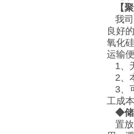
【聚
我司
良好
氧化
运输
1、
2、
3、
工成
◆储
置放