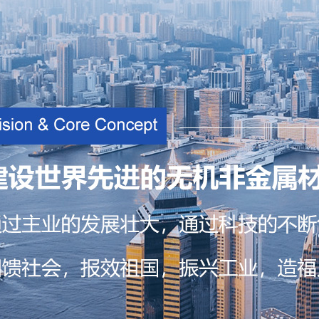
二次
理、
态特
具有
题，
子、C
行业
◆技