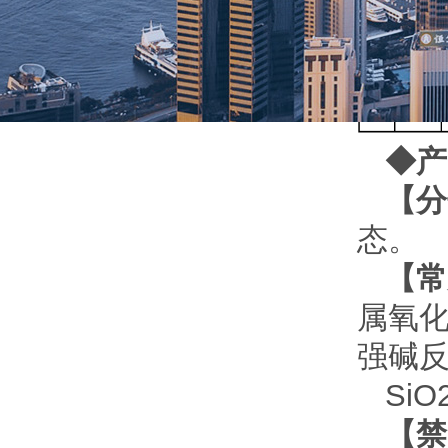
◆产
【分
态。
【常
属氧
强碱
SiO
【禁